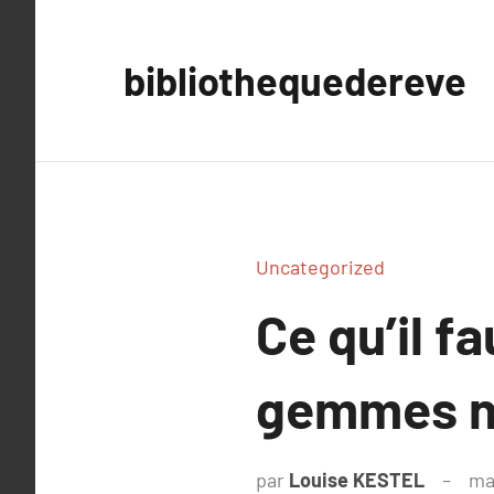
Aller
au
bibliothequedereve
contenu
Uncategorized
Ce qu’il fa
gemmes na
par
Louise KESTEL
ma