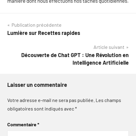
manière dont nous effectuons nos tâches quotidiennes.
Navigation
Publication précédente
Lumière sur Recettes rapides
de
Article suivant
l’article
Découverte de Chat GPT : Une Révolution en
Intelligence Artificielle
Laisser un commentaire
Votre adresse e-mail ne sera pas publiée.
Les champs
obligatoires sont indiqués avec
*
Commentaire
*