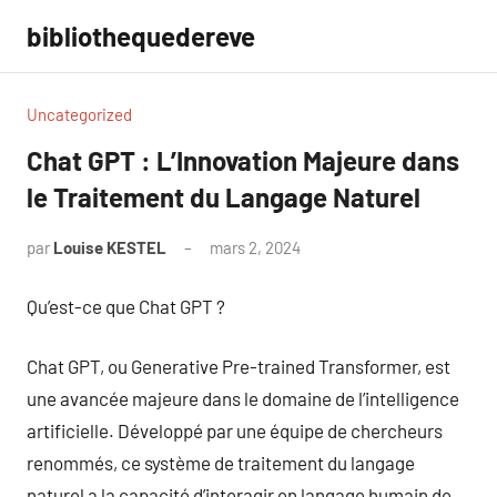
Aller
bibliothequedereve
au
contenu
Uncategorized
Chat GPT : L’Innovation Majeure dans
le Traitement du Langage Naturel
par
Louise KESTEL
mars 2, 2024
Aucun
commentaire
Qu’est-ce que Chat GPT ?
Chat GPT, ou Generative Pre-trained Transformer, est
une avancée majeure dans le domaine de l’intelligence
artificielle. Développé par une équipe de chercheurs
renommés, ce système de traitement du langage
naturel a la capacité d’interagir en langage humain de