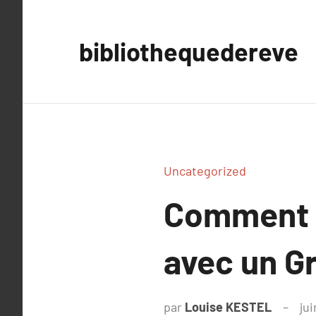
Aller
au
bibliothequedereve
contenu
Uncategorized
Comment É
avec un G
par
Louise KESTEL
jui