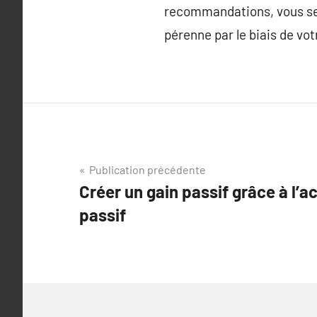
recommandations, vous ser
pérenne par le biais de vo
Navigation
Publication précédente
Créer un gain passif grâce à l’a
de
passif
l’article