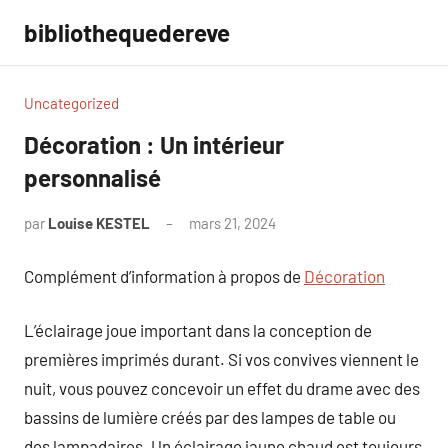
Aller
bibliothequedereve
au
contenu
Uncategorized
Décoration : Un intérieur
personnalisé
par
Louise KESTEL
mars 21, 2024
Aucun
commentaire
Complément d’information à propos de
Décoration
L’éclairage joue important dans la conception de
premières imprimés durant. Si vos convives viennent le
nuit, vous pouvez concevoir un effet du drame avec des
bassins de lumière créés par des lampes de table ou
des lampadaires. Un éclairage jaune chaud est toujours