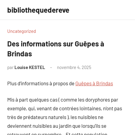
Aller
bibliothequedereve
au
contenu
Uncategorized
Des informations sur Guêpes à
Brindas
par
Louise KESTEL
novembre 4, 2025
Aucun
commentaire
Plus d’informations à propos de
Guêpes à Brindas
Mis à part quelques cas ( comme les doryphores par
exemple, qui, venant de contrées lointaines, n’ont pas
très de prédateurs naturels ), les nuisibles ne
deviennent nuisibles au jardin que lorsqu’ils se
retrouvent en surnombre…Et cette population