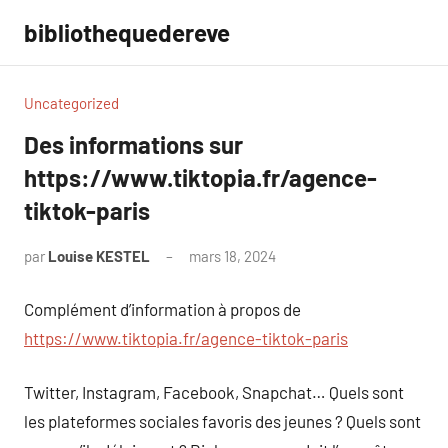
Aller
bibliothequedereve
au
contenu
Uncategorized
Des informations sur
https://www.tiktopia.fr/agence-
tiktok-paris
par
Louise KESTEL
mars 18, 2024
Aucun
commentaire
Complément d’information à propos de
https://www.tiktopia.fr/agence-tiktok-paris
Twitter, Instagram, Facebook, Snapchat… Quels sont
les plateformes sociales favoris des jeunes ? Quels sont