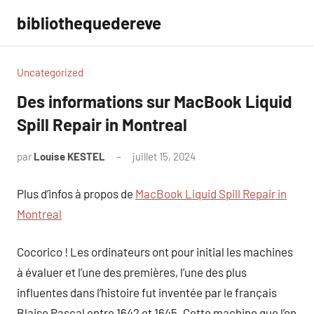
Aller
bibliothequedereve
au
contenu
Uncategorized
Des informations sur MacBook Liquid
Spill Repair in Montreal
par
Louise KESTEL
juillet 15, 2024
Aucun
commentaire
Plus d’infos à propos de
MacBook Liquid Spill Repair in
Montreal
Cocorico ! Les ordinateurs ont pour initial les machines
à évaluer et l’une des premières, l’une des plus
influentes dans l’histoire fut inventée par le français
Blaise Pascal entre 1642 et 1645. Cette machine que l’on