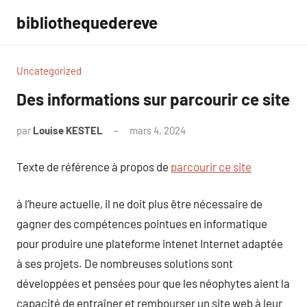
Aller
bibliothequedereve
au
contenu
Uncategorized
Des informations sur parcourir ce site
par
Louise KESTEL
mars 4, 2024
Aucun
commentaire
Texte de référence à propos de
parcourir ce site
à l’heure actuelle, il ne doit plus être nécessaire de
gagner des compétences pointues en informatique
pour produire une plateforme intenet Internet adaptée
à ses projets. De nombreuses solutions sont
développées et pensées pour que les néophytes aient la
capacité de entraîner et rembourser un site web à leur