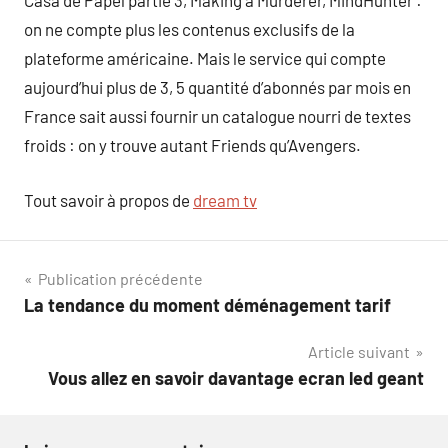
Casa de Papel partie 3, Making a Murderer, MindHunter :
on ne compte plus les contenus exclusifs de la
plateforme américaine. Mais le service qui compte
aujourd’hui plus de 3, 5 quantité d’abonnés par mois en
France sait aussi fournir un catalogue nourri de textes
froids : on y trouve autant Friends qu’Avengers.
Tout savoir à propos de
dream tv
Navigation
Publication précédente
La tendance du moment déménagement tarif
de
Article suivant
l’article
Vous allez en savoir davantage ecran led geant