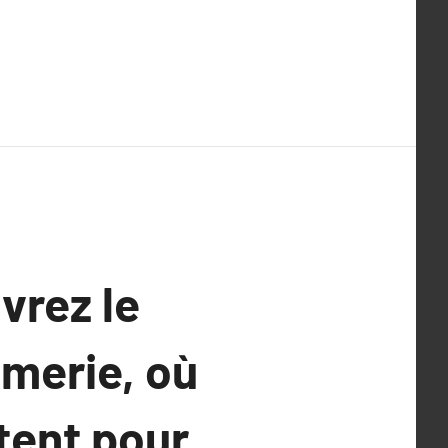
vrez le
merie, où
tent pour