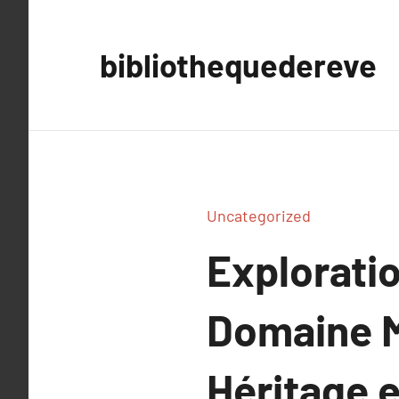
Aller
au
bibliothequedereve
contenu
Uncategorized
Explorati
Domaine M
Héritage 