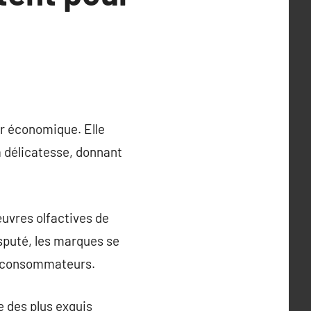
ur économique. Elle
a délicatesse, donnant
œuvres olfactives de
sputé, les marques se
s consommateurs.
e des plus exquis