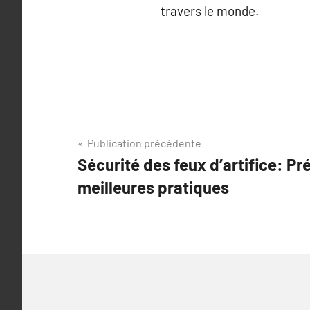
travers le monde.
Navigation
Publication précédente
Sécurité des feux d’artifice: Pr
de
meilleures pratiques
l’article