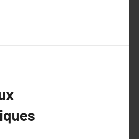
ux
giques