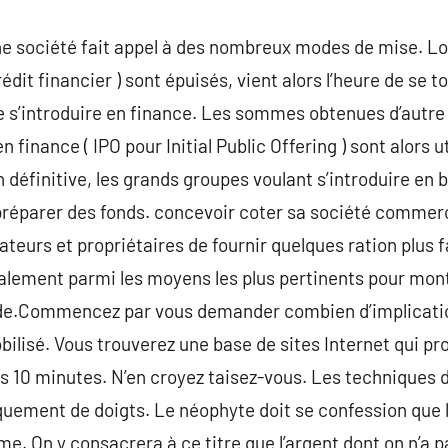
ne société fait appel à des nombreux modes de mise. Lo
édit financier ) sont épuisés, vient alors l’heure de se t
e s’introduire en finance. Les sommes obtenues d’autre
n finance ( IPO pour Initial Public Offering ) sont alors 
 définitive, les grands groupes voulant s’introduire en 
préparer des fonds. concevoir coter sa société commerc
teurs et propriétaires de fournir quelques ration plus 
galement parmi les moyens les plus pertinents pour mon
e.Commencez par vous demander combien d’implicatio
bilisé. Vous trouverez une base de sites Internet qui pr
es 10 minutes. N’en croyez taisez-vous. Les techniques 
quement de doigts. Le néophyte doit se confession que 
e. On y consacrera à ce titre que l’argent dont on n’a 