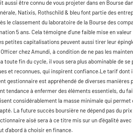
rait aussi être connu de vous projeter dans en Bourse da
érale, Natixis, Rothschild & bleu font partie des entrep
ès le classement du laboratoire de la Bourse des compa
imation 5 ans. Cela témoigne d’une faible mise en valeur
es petites capitalisations peuvent aussi tirer leur éping
Officer chez Amundi, à condition de ne pas les mainten
la toute fin du cycle, il vous sera plus abominable de se
s et reconnues, qui inspirent confiance.Le tarif dont i
t gestionnaire est appréhendé de diverses manières par
t tendance à enfermer des éléments essentiels, du fait
isent considérablement la masse minimale qui permet 
pté. La future succès boursière ne dépend pas du prix 
tionnaire aisé sera à ce titre mis sur un d’égalité avec
 d’abord à choisir en finance.