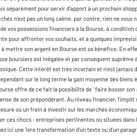
mis séparément pour servir d’apport à un prochain shop
rchés n’est pas un long calme. par contre, rien ne vous 
de vos possessions financiers à la Bourse, à condition qu
nte pour affronter vos souhaits, et à quelques imprévi
 à mettre son argent en Bourse est sa bénéfice. En effet
esse boursiers est inégalée et par conséquent suprême 
sique. Cette intérêt est très incertain et n’est jamais d
. Cependant sur le long terme la gain moyenne des bien
rse offre de ce fait la possibilité de ‘ faire bosser son 
ense de son prépondérant. Au niveau financier, l’impôt s
sure où un frein à investir sur les marchés économi
ter ces chocs : entreprises pertinentes ou situées dan
ez ici une 1ere transformation d’un texte ou d’un parag