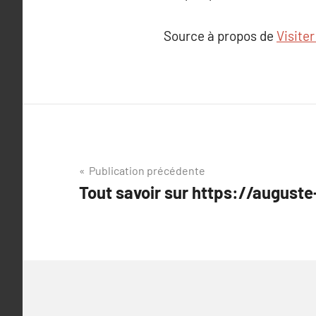
Source à propos de
Visiter
Navigation
Publication précédente
Tout savoir sur https://auguste
de
l’article