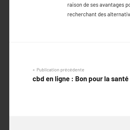
raison de ses avantages po
recherchant des alternativ
Navigation
Publication précédente
cbd en ligne : Bon pour la santé
de
l’article