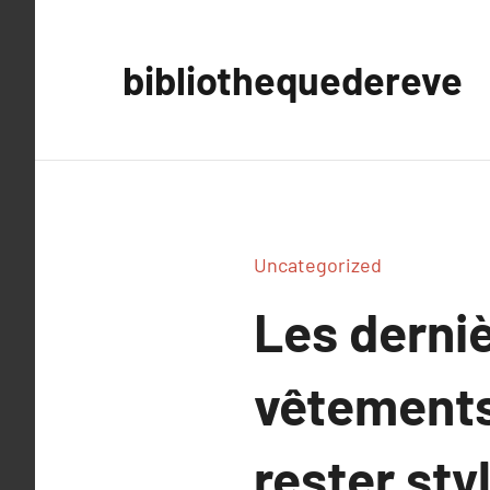
Aller
au
bibliothequedereve
contenu
Uncategorized
Les derni
vêtements
rester styl