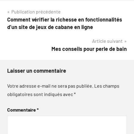
Navigation
Publication précédente
Comment vérifier la richesse en fonctionnalités
de
d’un site de jeux de cabane en ligne
l’article
Article suivant
Mes conseils pour perle de bain
Laisser un commentaire
Votre adresse e-mail ne sera pas publiée.
Les champs
obligatoires sont indiqués avec
*
Commentaire
*