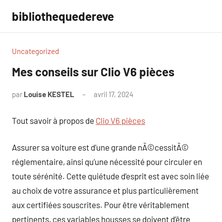
Aller
bibliothequedereve
au
contenu
Uncategorized
Mes conseils sur Clio V6 pièces
par
Louise KESTEL
avril 17, 2024
Aucun
commentaire
Tout savoir à propos de
Clio V6 pièces
Assurer sa voiture est d’une grande nÃ©cessitÃ©
réglementaire, ainsi qu’une nécessité pour circuler en
toute sérénité. Cette quiétude d’esprit est avec soin liée
au choix de votre assurance et plus particulièrement
aux certifiées souscrites. Pour être véritablement
pertinents, ces variables housses se doivent d’être