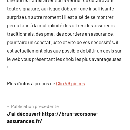
une autre. Faites attention à vérifier ce détail avant
toute signature, au risque d’obtenir une insuffisante
surprise un autre moment ! Il est aisé de se montrer
perdu face à la multiplicité des offres des assureurs
traditionnels, des pme , des courtiers en assurance.
pour faire un constat juste et vite de vos nécessités, il
est actuellement plus que possible de bâtir un devis sur
le web vous présentant les choix les plus avantageuses
!
Plus d’infos à propos de
Clio V6 pièces
Navigation
Publication précédente
J’ai découvert https://brun-scorsone-
de
assurances.fr/