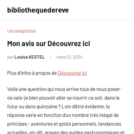
Aller
bibliothequedereve
au
contenu
Uncategorized
Mon avis sur Découvrez ici
par
Louise KESTEL
mars 12, 2024
Aucun
commentaire
Plus d’infos à propos de
Découvrez ici
Voilà une question qui nous arrive tous de nous poser :
où vais-je bien pouvoir aller se nourrir ce soir, dans le
futur ou dans quinzaine ? Loin d’être évidente, la
réponse varie en fonction d’un nombre très inégal de
principes : aventures et goûts personnels, tendances
actuelles, on-dit, graves des guides gastronomiques et