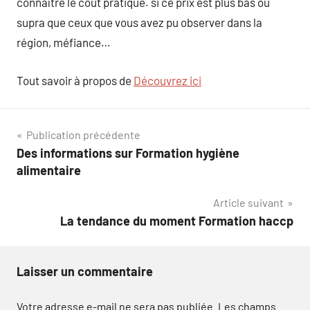
connaître le coût pratiqué. si ce prix est plus bas ou
supra que ceux que vous avez pu observer dans la
région, méfiance…
Tout savoir à propos de
Découvrez ici
Navigation
Publication précédente
Des informations sur Formation hygiène
de
alimentaire
l’article
Article suivant
La tendance du moment Formation haccp
Laisser un commentaire
Votre adresse e-mail ne sera pas publiée.
Les champs