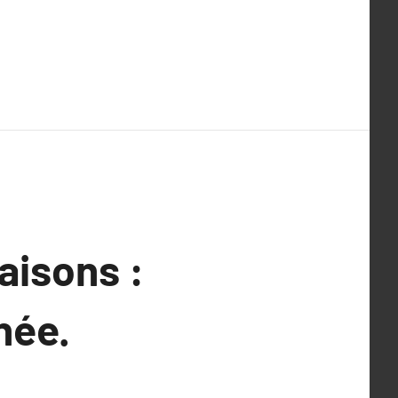
aisons :
née.