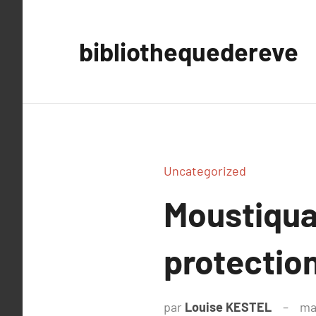
Aller
au
bibliothequedereve
contenu
Uncategorized
Moustiquai
protection
par
Louise KESTEL
ma