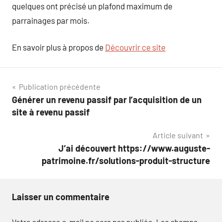
quelques ont précisé un plafond maximum de
parrainages par mois.
En savoir plus à propos de
Découvrir ce site
Navigation
Publication précédente
Générer un revenu passif par l’acquisition de un
de
site à revenu passif
l’article
Article suivant
J’ai découvert https://www.auguste-
patrimoine.fr/solutions-produit-structure
Laisser un commentaire
Votre adresse e-mail ne sera pas publiée.
Les champs