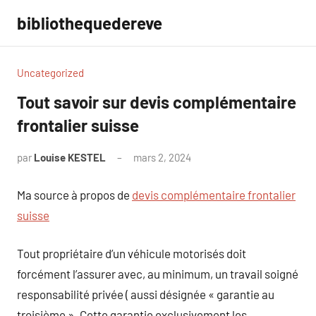
Aller
bibliothequedereve
au
contenu
Uncategorized
Tout savoir sur devis complémentaire
frontalier suisse
par
Louise KESTEL
mars 2, 2024
Aucun
commentaire
Ma source à propos de
devis complémentaire frontalier
suisse
Tout propriétaire d’un véhicule motorisés doit
forcément l’assurer avec, au minimum, un travail soigné
responsabilité privée ( aussi désignée « garantie au
troisième ». Cette garantie exclusivement les