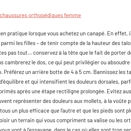
commentaire
chaussures orthopédiques femme
 en pratique lorsque vous achetez un canapé. En effet, i
parmi les filles – de tenir compte de la hauteur des tal
tes pas tout… conservez à la tête que le fait de porter 
s cambrerez le dos, ce qui peut privilégier ou absoudre
. Préférez un arrière botte de 4 à 5 cm. Bannissez les t
’équilibre et qui intensifient les douleurs dorsales, parf
rimés après une étape rectiligne prolongée. Evitez aussi
euvent représenter des douleurs aux mollets, à la voûte p
ous un plus efficace que l’autre et que les pieds sont pl
isir un terrain qui vous compriment sa valise ou les orte
ous vont à l’essayage. dans le cas où elles sont trop serré