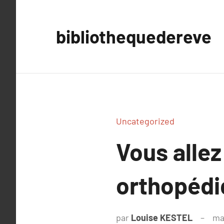
Aller
au
bibliothequedereve
contenu
Uncategorized
Vous allez
orthopéd
par
Louise KESTEL
ma