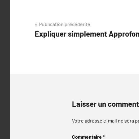
Navigation
Publication précédente
Expliquer simplement Approfond
de
l’article
Laisser un comment
Votre adresse e-mail ne sera p
Commentaire
*