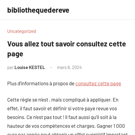
Aller
bibliothequedereve
au
contenu
Uncategorized
Vous allez tout savoir consultez cette
page
par
Louise KESTEL
mars 8, 2024
Aucun
commentaire
Plus d’informations à propos de
consultez cette page
Cette règle se n’est , mais compliqué à appliquer. En
effet, il faut savoir et définir si votre paye revue vos
besoins. Ce n’est pas tout ! Il faut aussi qu’il soit à la
hauteur de vos compétences et charges. Gagner 1 000
euro par année peut obtenir un effet supplétif important