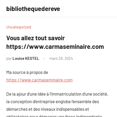
Aller
bibliothequedereve
au
contenu
Uncategorized
Vous allez tout savoir
https://www.carmaseminaire.com
par
Louise KESTEL
mars 29, 2024
Aucun
commentaire
Ma source à propos de
https://www.carmaseminaire.com
De la ajour d’une idée à l’immatriculation d’une société,
la conception d’entreprise englobe l’ensemble des
démarches et des niveaux indispensables et
obligatoires pour démarrer une force indépendante.