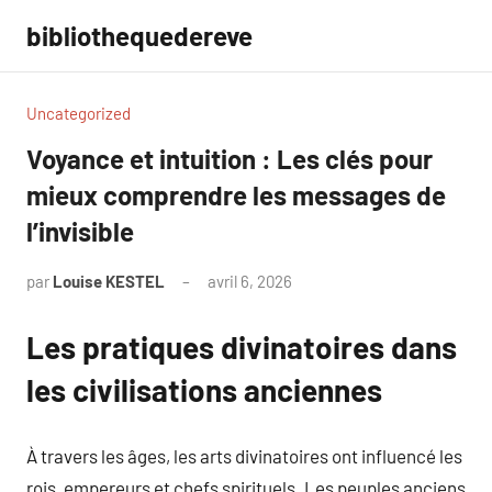
Aller
bibliothequedereve
au
contenu
Uncategorized
Voyance et intuition : Les clés pour
mieux comprendre les messages de
l’invisible
par
Louise KESTEL
avril 6, 2026
Aucun
commentaire
Les pratiques divinatoires dans
les civilisations anciennes
À travers les âges, les arts divinatoires ont influencé les
rois, empereurs et chefs spirituels. Les peuples anciens