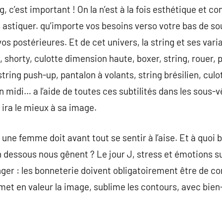
g, c’est important ! On la n’est à la fois esthétique et c
 astiquer. qu’importe vos besoins verso votre bas de sous
vos postérieures. Et de cet univers, la string et ses vari
e, shorty, culotte dimension haute, boxer, string, rouer
ring push-up, pantalon à volants, string brésilien, culo
midi… a l’aide de toutes ces subtilités dans les sous-
 ira le mieux à sa image.
, une femme doit avant tout se sentir à l’aise. Et à quoi 
n dessous nous gênent ? Le jour J, stress et émotions
onger : les bonneterie doivent obligatoirement être de con
 met en valeur la image, sublime les contours, avec bien