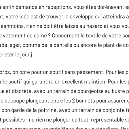
 a enfin demandé en réceptions. Vous êtes dorénavant e
nt, votre idée est de trouver la enveloppe qui atteindra
éanmoins, rien ne doit être laissé au hasard et vous v
re vêtement de dame ? Concernant le textile de votre s
de léger, comme de la dentelle ou encore le plant de co
éter le jour j.
ucorps, on opte pour un soutif sans passement. Pour les p
 le soutif qui garantira un excellent maintien. Pour les p
ue et discrète. avec un terrain de bourgeoise au buste p
 une découpe plongeant entre les 2 bonnets pour assure
bon garde de la poitrine. avec un terrain de conjointe t
nt possibles : ne rien ne plonger du tout, représentable 
outien-gorge push-up spécifique dos nu autocollant. Pou