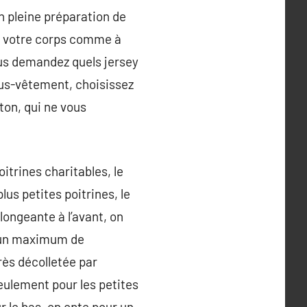
n pleine préparation de
 à votre corps comme à
ous demandez quels jersey
ous-vêtement, choisissez
ton, qui ne vous
oitrines charitables, le
lus petites poitrines, le
longeante à l’avant, on
r un maximum de
rès décolletée par
seulement pour les petites
r le bas, on opte pour un