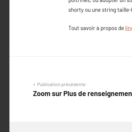
shorty ou une string taill
Tout savoir à propos de
li
Navigation
Publication précédente
Zoom sur Plus de renseignement
de
l’article