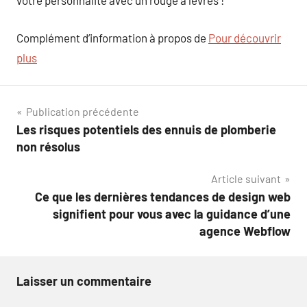
votre personnalité avec un rouge à lèvres !
Complément d’information à propos de
Pour découvrir
plus
Navigation
Publication précédente
Les risques potentiels des ennuis de plomberie
de
non résolus
l’article
Article suivant
Ce que les dernières tendances de design web
signifient pour vous avec la guidance d’une
agence Webflow
Laisser un commentaire