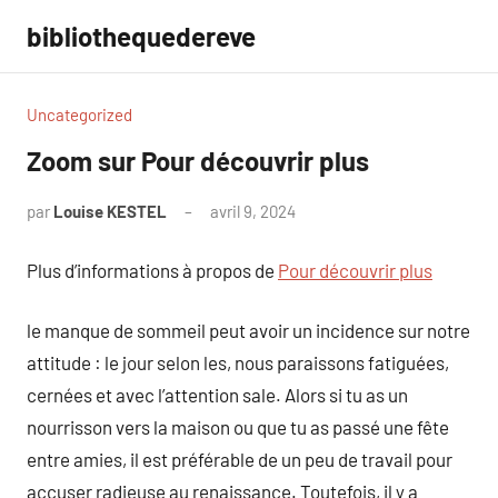
Aller
bibliothequedereve
au
contenu
Uncategorized
Zoom sur Pour découvrir plus
par
Louise KESTEL
avril 9, 2024
Aucun
commentaire
Plus d’informations à propos de
Pour découvrir plus
le manque de sommeil peut avoir un incidence sur notre
attitude : le jour selon les, nous paraissons fatiguées,
cernées et avec l’attention sale. Alors si tu as un
nourrisson vers la maison ou que tu as passé une fête
entre amies, il est préférable de un peu de travail pour
accuser radieuse au renaissance. Toutefois, il y a