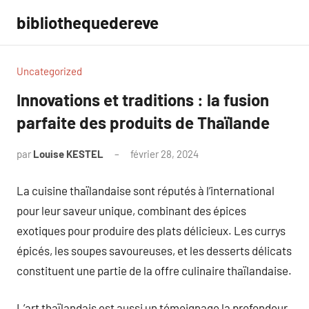
Aller
bibliothequedereve
au
contenu
Uncategorized
Innovations et traditions : la fusion
parfaite des produits de Thaïlande
par
Louise KESTEL
février 28, 2024
Aucun
commentaire
La cuisine thaïlandaise sont réputés à l’international
pour leur saveur unique, combinant des épices
exotiques pour produire des plats délicieux. Les currys
épicés, les soupes savoureuses, et les desserts délicats
constituent une partie de la offre culinaire thaïlandaise.
L’art thaïlandais est aussi un témoignage la profondeur