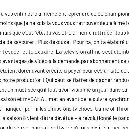
 ! Tu vas enfin être à même entreprendre de ce championn
 moins que je ne sois la vous vous retrouvez seule à me l
rmais que c’est l’été, tu vas être à même rattraper tous 
sie de savourer ! Plus d’excuse ! Pour ça, on t’a élaboré
r t’évader et te extraire. La télévision affine s’est étei
 avantages de vidéo à la demande par abonnement se son
 étaient dorénavant crédits à payer pour ces un site d
 notre production ! Qui peut se flatter de gagner rendu
st un must see qu’il faut avoir visionné un jour dans sa
aison et myCANAL met en avant de le suivre synchronis
s manquer parmi les émissions tv chocs, Game of Throne
e la saison 8 vient d’être dévêtue – a révolutionné le pa
ion de ses scénarios – software n’a pas hésité à tuer ce