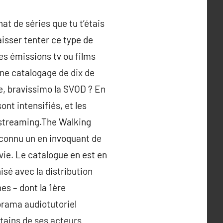
at de séries que tu t’étais
aisser tenter ce type de
les émissions tv ou films
 une catalogage de dix de
nte, bravissimo la SVOD ? En
t intensifiés, et les
e streaming.The Walking
 connu un en invoquant de
 vie. Le catalogue en est en
é avec la distribution
s – dont la 1ère
norama audiotutoriel
rtains de ses acteurs