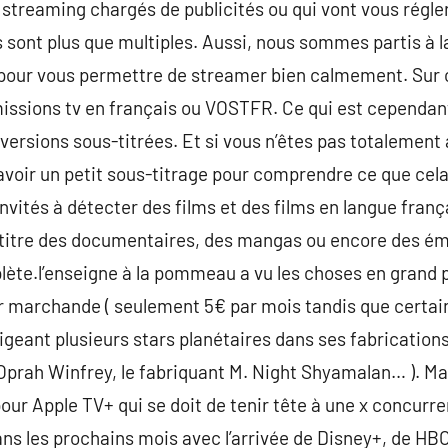
e streaming chargés de publicités ou qui vont vous régle
sont plus que multiples. Aussi, nous sommes partis à l
 pour vous permettre de streamer bien calmement. Sur c
issions tv en français ou VOSTFR. Ce qui est cependant 
versions sous-titrées. Et si vous n’êtes pas totalement à 
voir un petit sous-titrage pour comprendre ce que cela
invités à détecter des films et des films en langue franç
e titre des documentaires, des mangas ou encore des ém
mplète.l’enseigne à la pommeau a vu les choses en grand 
eur marchande ( seulement 5€ par mois tandis que certai
xigeant plusieurs stars planétaires dans ses fabrications 
 Oprah Winfrey, le fabriquant M. Night Shyamalan… ). M
our Apple TV+ qui se doit de tenir tête à une x concurren
dans les prochains mois avec l’arrivée de Disney+, de HBO