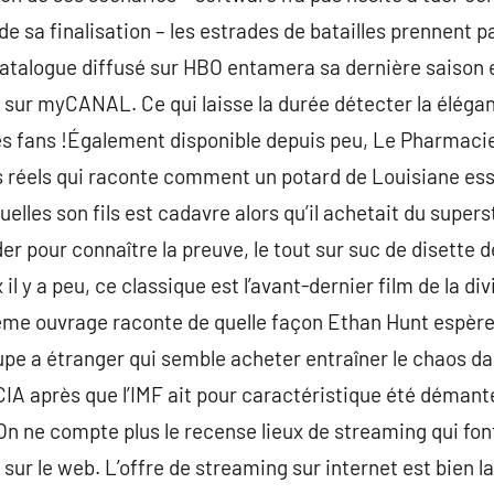
de sa finalisation – les estrades de batailles prennent 
catalogue diffusé sur HBO entamera sa dernière saison e
 sur myCANAL. Ce qui laisse la durée détecter la éléga
es fans !Également disponible depuis peu, Le Pharmacie
s réels qui raconte comment un potard de Louisiane ess
elles son fils est cadavre alors qu’il achetait du superst
er pour connaître la preuve, le tout sur suc de disette 
 il y a peu, ce classique est l’avant-dernier film de la d
ième ouvrage raconte de quelle façon Ethan Hunt espère
upe a étranger qui semble acheter entraîner le chaos d
 CIA après que l’IMF ait pour caractéristique été démant
 ne compte plus le recense lieux de streaming qui font
sur le web. L’offre de streaming sur internet est bien la