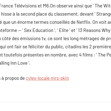
France Télévisions et M6.On observe ainsi que ‘ The Wit
 hisse à la second place du classement, devant ‘ Strange
 que un énorme termes conseillés de Netflix. On voit au
ateforme — ‘ Sex Education ‘, ‘ Elite ‘ et ‘ 13 Reasons Wh
u côté des émissions tv, ce sont les long métrages de pro
qui ont l’air se féliciter du public, citadins les 2 premiè
outefois présentes en nombre, avec 4 films : ‘ The Perfe
Falling Inn Love ‘.
 à propos de
cylex-locale mrs-skin