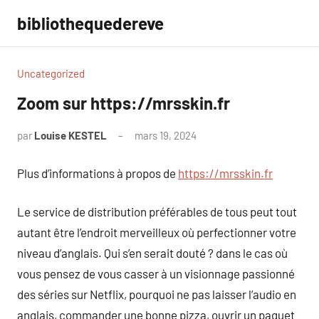
Aller
bibliothequedereve
au
contenu
Uncategorized
Zoom sur https://mrsskin.fr
par
Louise KESTEL
mars 19, 2024
Aucun
commentaire
Plus d’informations à propos de
https://mrsskin.fr
Le service de distribution préférables de tous peut tout
autant être l’endroit merveilleux où perfectionner votre
niveau d’anglais. Qui s’en serait douté ? dans le cas où
vous pensez de vous casser à un visionnage passionné
des séries sur Netflix, pourquoi ne pas laisser l’audio en
anglais, commander une bonne pizza, ouvrir un paquet